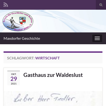
Suc
umsc
Search for:
Maxdorfer Geschichte
Navig
umsc
SCHLAGWORT:
WIRTSCHAFT
Gasthaus zur Waldeslust
OKT.
29
2021