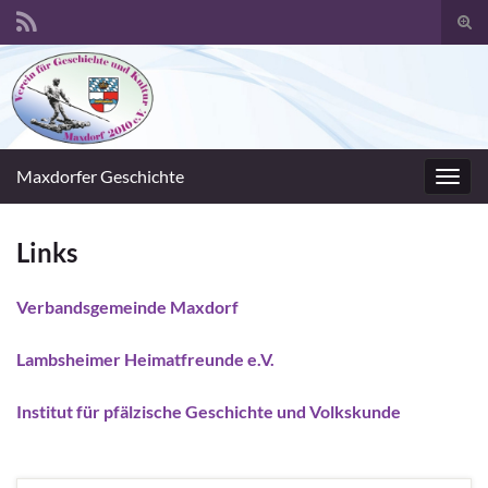
Suc
umsc
Search for:
Maxdorfer Geschichte
Navig
umsc
Links
Verbandsgemeinde Maxdorf
Lambsheimer Heimatfreunde e.V.
Institut für pfälzische Geschichte und Volkskunde