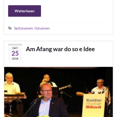
Weiterlesen
Spitznamen
,
Uznamen
Am Afang war do so e Idee
OKT.
25
2018