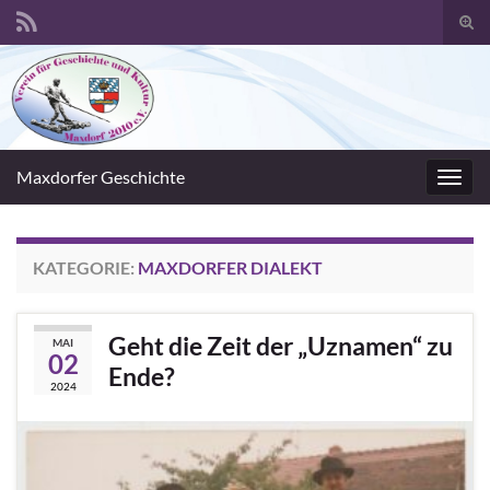
Suc
umsc
Search for:
Maxdorfer Geschichte
Navig
umsc
KATEGORIE:
MAXDORFER DIALEKT
Geht die Zeit der „Uznamen“ zu
MAI
02
Ende?
2024