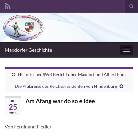
Suc
umsc
Search for:
Maxdorfer Geschichte
Navig
umsc
Historischer SWR Bericht über Maxdorf und Albert Funk
Die Pfalzreise des Reichspräsidenten von Hindenburg
Am Afang war do so e Idee
OKT.
25
2018
Von Ferdinand Fiedler