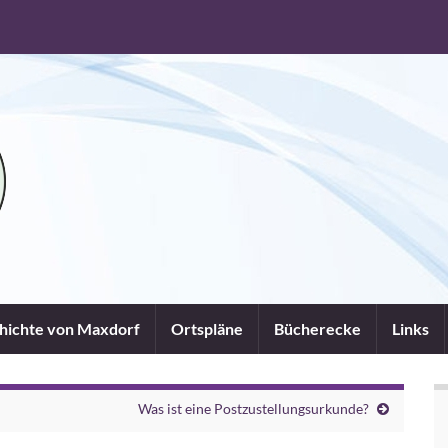
chichte von Maxdorf
Ortspläne
Bücherecke
Links
Was ist eine Postzustellungsurkunde?