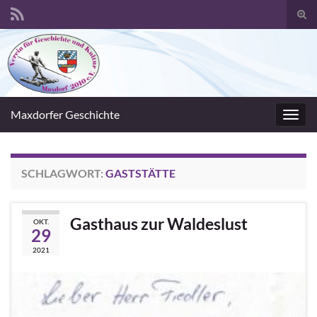
Suc
umsc
Search for:
Maxdorfer Geschichte
Navig
umsc
SCHLAGWORT:
GASTSTÄTTE
Gasthaus zur Waldeslust
OKT.
29
2021