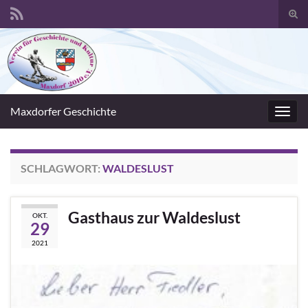
Suc
umsc
Search for:
Maxdorfer Geschichte
Navig
umsc
SCHLAGWORT:
WALDESLUST
Gasthaus zur Waldeslust
OKT.
29
2021