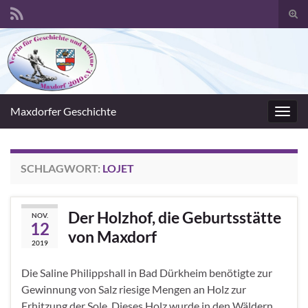
Suc
umsc
Search for:
Maxdorfer Geschichte
Navig
umsc
SCHLAGWORT:
LOJET
Der Holzhof, die Geburtsstätte
NOV.
12
von Maxdorf
2019
Die Saline Philippshall in Bad Dürkheim benötigte zur
Gewinnung von Salz riesige Mengen an Holz zur
Erhitzung der Sole. Dieses Holz wurde in den Wäldern