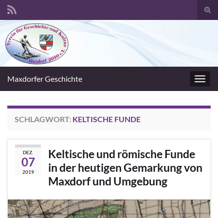
Suc
umsc
Search for:
Maxdorfer Geschichte
Navig
umsc
SCHLAGWORT:
KELTISCHE FUNDE
Keltische und römische Funde
DEZ.
07
in der heutigen Gemarkung von
2019
Maxdorf und Umgebung