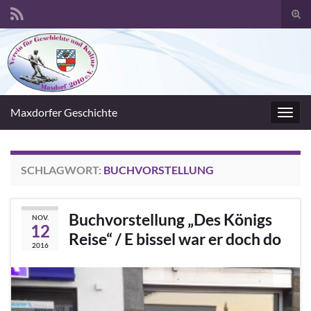
Suc
umsc
Search for:
Maxdorfer Geschichte
Navig
umsc
SCHLAGWORT:
BUCHVORSTELLUNG
Buchvorstellung „Des Königs
NOV.
12
Reise“ / E bissel war er doch do
2016