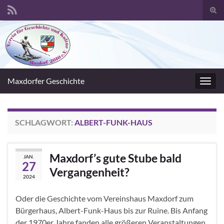
Suc
umsc
Search for:
Maxdorfer Geschichte
Navig
umsc
SCHLAGWORT:
ALBERT-FUNK-HAUS
Maxdorf’s gute Stube bald
JAN.
27
Vergangenheit?
2024
Oder die Geschichte vom Vereinshaus Maxdorf zum
Bürgerhaus, Albert-Funk-Haus bis zur Ruine. Bis Anfang
der 1970er Jahre fanden alle größeren Veranstaltungen