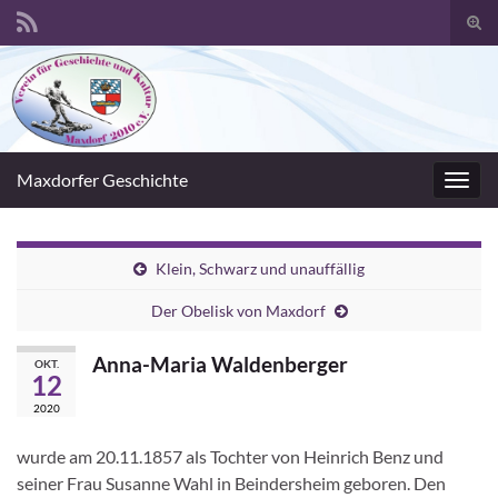
Suc
umsc
Search for:
Maxdorfer Geschichte
Navig
umsc
Klein, Schwarz und unauffällig
Der Obelisk von Maxdorf
Anna-Maria Waldenberger
OKT.
12
2020
wurde am 20.11.1857 als Tochter von Heinrich Benz und
seiner Frau Susanne Wahl in Beindersheim geboren. Den