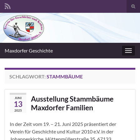
Suc
umsc
Search for:
Maxdorfer Geschichte
Navig
umsc
SCHLAGWORT:
STAMMBÄUME
Ausstellung Stammbäume
JUNI
13
Maxdorfer Familien
2025
In der Zeit vom 19. – 21. Juni 2025 präsentiert der
Verein für Geschichte und Kultur 2010 e.V. in der
Johanneskirche, Hüttenmüllerstraße 35, 67133