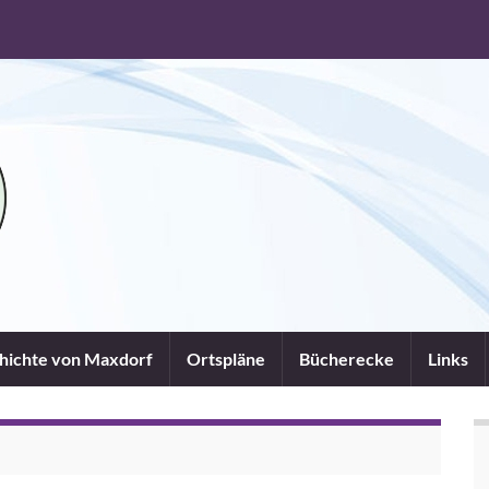
chichte von Maxdorf
Ortspläne
Bücherecke
Links