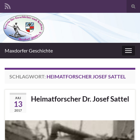
Suc
umsc
Search for:
Maxdorfer Geschichte
Navig
umsc
SCHLAGWORT:
HEIMATFORSCHER JOSEF SATTEL
Heimatforscher Dr. Josef Sattel
JULI
13
2017