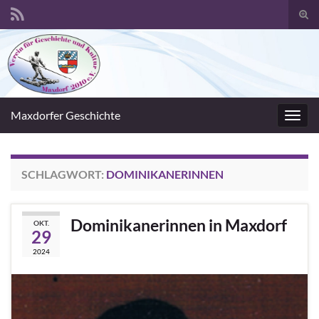
Suc
umsc
Search for:
Maxdorfer Geschichte
Navig
umsc
SCHLAGWORT:
DOMINIKANERINNEN
Dominikanerinnen in Maxdorf
OKT.
29
2024