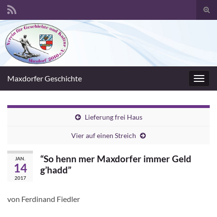
Suc
umsc
Search for:
Maxdorfer Geschichte
Navig
umsc
Lieferung frei Haus
Vier auf einen Streich
“So henn mer Maxdorfer immer Geld
JAN.
14
g’hadd”
2017
von Ferdinand Fiedler