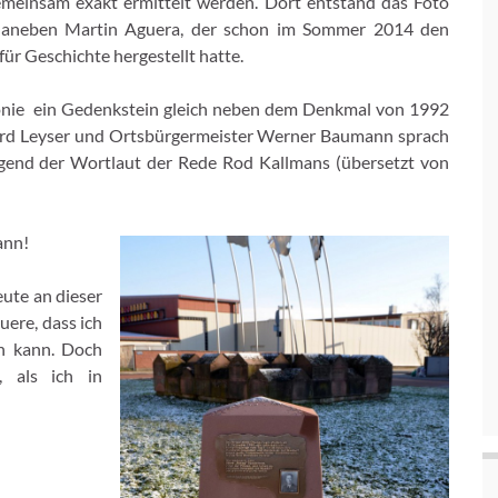
emeinsam exakt ermittelt werden. Dort entstand das Foto
 daneben Martin Aguera, der schon im Sommer 2014 den
r Geschichte hergestellt hatte.
onie ein Gedenkstein gleich neben dem Denkmal von 1992
kard Leyser und Ortsbürgermeister Werner Baumann sprach
gend der Wortlaut der Rede Rod Kallmans (übersetzt von
ann!
eute an dieser
uere, dass ich
n kann. Doch
, als ich in