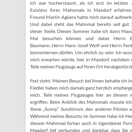
ich war hocherstaunt, als ich erst im letzten
Existenz Ihres Mahnmals in Maxdorf erfahre
Freund Martin Agüera hatte mich darauf aufmer
Und dabei steht das Mahnmal bereits seit gut 
dieser Stelle. Diesen Sommer habe ich dann Maxd
Mal besuchen können und dabei Herrn Bü
Baumann, Herrn Hans-Josef Wolf und Herrn Ferd
kennenlernen dürfen. Um ehrlich zu sein: Ich wus
mich erwarten würde, hier in Maxdorf, nachdem
Teile meines Flugzeugs auf Ihren Ort herabgestürz
Fest steht: Meinen Besuch bei Ihnen behalte ich 
Fiedler haben mich damals ganz herzlich empfange
mich. Teile meines Flugzeuges hier an diesem 
ergriffen. Beim Anblick des Mahnmals musste ic
Steve „Sunny“ Sundstrom, den anderen Piloten a
Während meines Besuchs im Sommer habe ich Herrn
diesem Mahnmal fortan auch in irgendeiner For
Maxdorf tief verbunden und dankbar, dass Sie