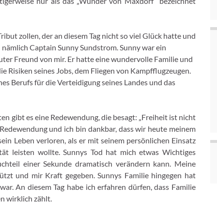
htigerweise nur als das „Wunder von Maxdorf“ bezeichnet
ut zollen, der an diesem Tag nicht so viel Glück hatte und
t: nämlich Captain Sunny Sundstrom. Sunny war ein
guter Freund von mir. Er hatte eine wundervolle Familie und
die Risiken seines Jobs, dem Fliegen von Kampfflugzeugen.
es Berufs für die Verteidigung seines Landes und das
n gibt es eine Redewendung, die besagt: „Freiheit ist nicht
ser Redewendung und ich bin dankbar, dass wir heute meinem
in Leben verloren, als er mit seinem persönlichen Einsatz
tät leisten wollte. Sunnys Tod hat mich etwas Wichtiges
uchteil einer Sekunde dramatisch verändern kann. Meine
tützt und mir Kraft gegeben. Sunnys Familie hingegen hat
 war. An diesem Tag habe ich erfahren dürfen, dass Familie
 wirklich zählt.