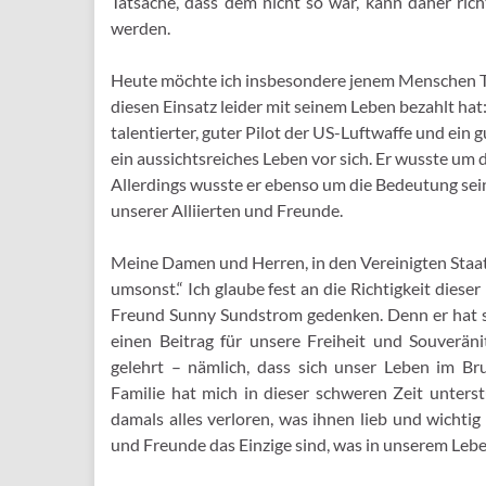
Tatsache, dass dem nicht so war, kann daher ric
werden.
Heute möchte ich insbesondere jenem Menschen Trib
diesen Einsatz leider mit seinem Leben bezahlt ha
talentierter, guter Pilot der US-Luftwaffe und ein 
ein aussichtsreiches Leben vor sich. Er wusste um 
Allerdings wusste er ebenso um die Bedeutung sein
unserer Alliierten und Freunde.
Meine Damen und Herren, in den Vereinigten Staate
umsonst.“ Ich glaube fest an die Richtigkeit die
Freund Sunny Sundstrom gedenken. Denn er hat se
einen Beitrag für unsere Freiheit und Souveräni
gelehrt – nämlich, dass sich unser Leben im Br
Familie hat mich in dieser schweren Zeit unters
damals alles verloren, was ihnen lieb und wichtig
und Freunde das Einzige sind, was in unserem Leben