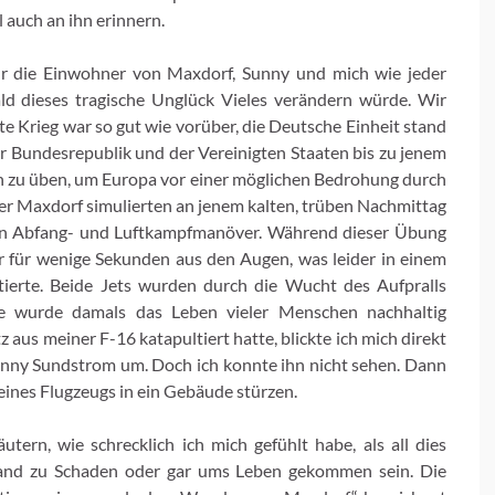
 auch an ihn erinnern.
r die Einwohner von Maxdorf, Sunny und mich wie jeder
ld dieses tragische Unglück Vieles verändern würde. Wir
 Krieg war so gut wie vorüber, die Deutsche Einheit stand
er Bundesrepublik und der Vereinigten Staaten bis zu jenem
en zu üben, um Europa vor einer möglichen Bedrohung durch
er Maxdorf simulierten an jenem kalten, trüben Nachmittag
ein Abfang- und Luftkampfmanöver. Während dieser Übung
 für wenige Sekunden aus den Augen, was leider in einem
erte. Beide Jets wurden durch die Wucht des Aufpralls
nde wurde damals das Leben vieler Menschen nachhaltig
aus meiner F-16 katapultiert hatte, blickte ich mich direkt
nny Sundstrom um. Doch ich konnte ihn nicht sehen. Dann
ines Flugzeugs in ein Gebäude stürzen.
utern, wie schrecklich ich mich gefühlt habe, als all dies
mand zu Schaden oder gar ums Leben gekommen sein. Die