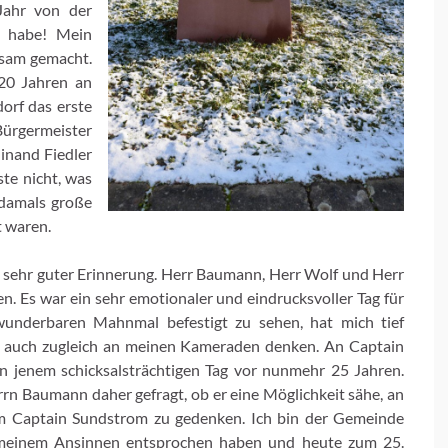
 Jahr von der
n habe! Mein
ksam gemacht.
20 Jahren an
orf das erste
rgermeister
inand Fiedler
ste nicht, was
 damals große
t waren.
in sehr guter Erinnerung. Herr Baumann, Herr Wolf und Herr
n. Es war ein sehr emotionaler und eindrucksvoller Tag für
wunderbaren Mahnmal befestigt zu sehen, hat mich tief
h auch zugleich an meinen Kameraden denken. An Captain
n jenem schicksalsträchtigen Tag vor nunmehr 25 Jahren.
 Baumann daher gefragt, ob er eine Möglichkeit sähe, an
m Captain Sundstrom zu gedenken. Ich bin der Gemeinde
 meinem Ansinnen entsprochen haben und heute zum 25.