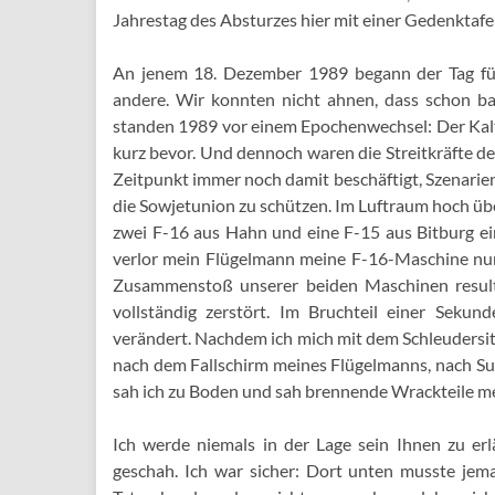
Jahrestag des Absturzes hier mit einer Gedenktafel
An jenem 18. Dezember 1989 begann der Tag fü
andere. Wir konnten nicht ahnen, dass schon ba
standen 1989 vor einem Epochenwechsel: Der Kalte
kurz bevor. Und dennoch waren die Streitkräfte d
Zeitpunkt immer noch damit beschäftigt, Szenari
die Sowjetunion zu schützen. Im Luftraum hoch üb
zwei F-16 aus Hahn und eine F-15 aus Bitburg 
verlor mein Flügelmann meine F-16-Maschine nur
Zusammenstoß unserer beiden Maschinen resulti
vollständig zerstört. Im Bruchteil einer Seku
verändert. Nachdem ich mich mit dem Schleudersitz 
nach dem Fallschirm meines Flügelmanns, nach Su
sah ich zu Boden und sah brennende Wrackteile me
Ich werde niemals in der Lage sein Ihnen zu erlä
geschah. Ich war sicher: Dort unten musste je