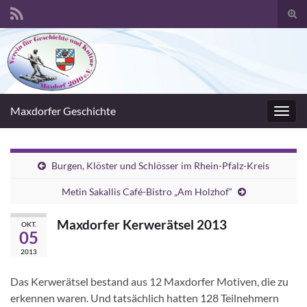
Suc
umsc
Search for:
Maxdorfer Geschichte
Navig
umsc
Burgen, Klöster und Schlösser im Rhein-Pfalz-Kreis
Metin Sakallis Café-Bistro „Am Holzhof“
Maxdorfer Kerwerätsel 2013
OKT.
05
2013
Das Kerwerätsel bestand aus 12 Maxdorfer Motiven, die zu
erkennen waren. Und tatsächlich hatten 128 Teilnehmern