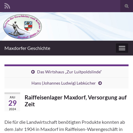
Suc
umsc
Search for:
Maxdorfer Geschichte
Navig
umsc
Das Wirtshaus „Zur Luitpoldslinde“
Hans (Johannes Ludwig) Lebkücher
Raiffeisenlager Maxdorf, Versorgung auf
JULI
29
Zeit
2024
Die für die Landwirtschaft benötigten Produkte konnten ab
dem Jahr 1904 in Maxdorf im Raiffeisen-Warengeschäft in