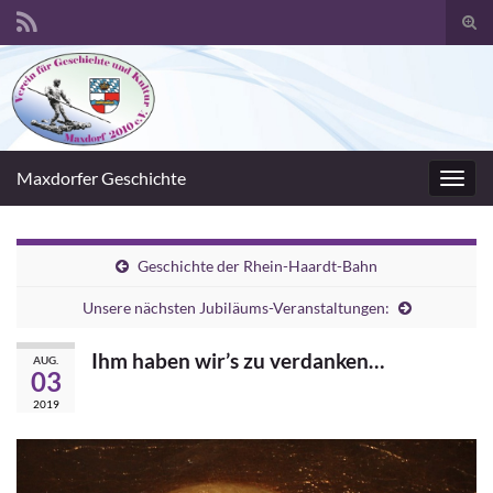
Suc
umsc
Search for:
Maxdorfer Geschichte
Navig
umsc
Geschichte der Rhein-Haardt-Bahn
Unsere nächsten Jubiläums-Veranstaltungen:
Ihm haben wir’s zu verdanken…
AUG.
03
2019