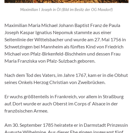
Maximilian I Joseph in Öl (Bild im Besitz der OG Maxdorf)
Maximilian Maria Michael Johann Baptist Franz de Paula
Joseph Kaspar Ignatius Nepomuk stammte aus einer
Seitenlinie der Wittelsbacher und wurde am 27. Mai 1756 in
Schwetzingen bei Mannheim als fünftes Kind von Friedrich
Michael von Pfalz-Birkenfeld-Bischheim und dessen Frau
Maria Franziska von Pfalz-Sulzbach geboren.
Nach dem Tod des Vaters, im Jahre 1767, kam er in die Obhut
seines Onkels Herzog Christian von Zweibrücken.
Er wuchs größtenteils in Frankreich, vor allem in Straßburg
auf. Dort wurde er auch Oberst im Corps d‘ Alsace in der
französischen Armee.
Am 30. September 1785 heiratete er in Darmstadt Prinzessin
Auguste Wilhelmine. Aus dieser Ehe gingen insgesamt fünf